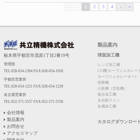
«
‹
1
2
3
4
›
»
製品案内
球面加工機
栃木県宇都宮市茂原1丁目2番19号
管理部
レンズ加工機
CG機(カーブジェネレー
TEL:028-654-2394 FAX:028-654-1926
カーブジェネレーター)
宇都宮営業所
研磨機
TEL:028-654-1221 FAX:028-654-1220
心取機（芯取機）
複合加工機
名古屋営業所
全自動ライン
TEL:052-571-5557 FAX:052-571-5558
金属加工機
会社情報
製品案内
カタログダウンロー
お問合せ
アクセスマップ