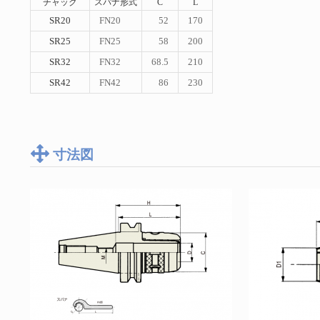
チャック
スパナ形式
C
L
SR20
FN20
52
170
SR25
FN25
58
200
SR32
FN32
68.5
210
SR42
FN42
86
230
寸法図