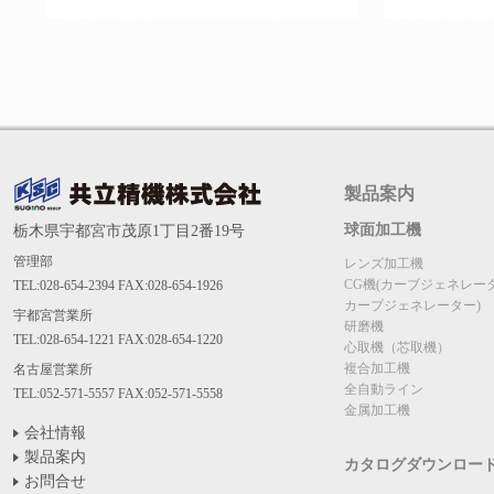
製品案内
球面加工機
栃木県宇都宮市茂原1丁目2番19号
管理部
レンズ加工機
CG機(カーブジェネレー
TEL:028-654-2394 FAX:028-654-1926
カーブジェネレーター)
宇都宮営業所
研磨機
TEL:028-654-1221 FAX:028-654-1220
心取機（芯取機）
複合加工機
名古屋営業所
全自動ライン
TEL:052-571-5557 FAX:052-571-5558
金属加工機
会社情報
製品案内
カタログダウンロー
お問合せ