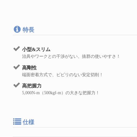
特長
小型&スリム
治具やワークとの干渉がない、抜群の使いやすさ！
高剛性
端面密着方式で、ビビリのない安定切削！
高把握力
5,000N-m（500kgf-m）の大きな把握力！
仕様