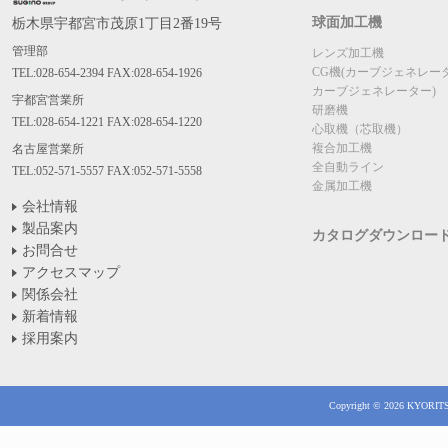
球面加工機
栃木県宇都宮市茂原1丁目2番19号
管理部
レンズ加工機
CG機(カーブジェネレー
TEL:028-654-2394 FAX:028-654-1926
カーブジェネレーター)
宇都宮営業所
研磨機
TEL:028-654-1221 FAX:028-654-1220
心取機（芯取機）
複合加工機
名古屋営業所
全自動ライン
TEL:052-571-5557 FAX:052-571-5558
金属加工機
会社情報
製品案内
カタログダウンロー
お問合せ
アクセスマップ
関係会社
新着情報
採用案内
Copyright © 2026 KYORITSU