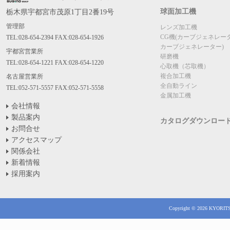
球面加工機
栃木県宇都宮市茂原1丁目2番19号
管理部
レンズ加工機
CG機(カーブジェネレー
TEL:028-654-2394 FAX:028-654-1926
カーブジェネレーター)
宇都宮営業所
研磨機
TEL:028-654-1221 FAX:028-654-1220
心取機（芯取機）
複合加工機
名古屋営業所
全自動ライン
TEL:052-571-5557 FAX:052-571-5558
金属加工機
会社情報
製品案内
カタログダウンロー
お問合せ
アクセスマップ
関係会社
新着情報
採用案内
Copyright © 2026 KYORITSU