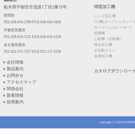
球面加工機
栃木県宇都宮市茂原1丁目2番19号
管理部
レンズ加工機
CG機(カーブジェネレー
TEL:028-654-2394 FAX:028-654-1926
カーブジェネレーター)
宇都宮営業所
研磨機
TEL:028-654-1221 FAX:028-654-1220
心取機（芯取機）
複合加工機
名古屋営業所
全自動ライン
TEL:052-571-5557 FAX:052-571-5558
金属加工機
会社情報
製品案内
カタログダウンロー
お問合せ
アクセスマップ
関係会社
新着情報
採用案内
Copyright © 2026 KYORITSU